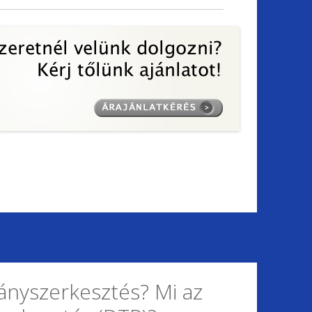
ványszerkesztés? Mi az