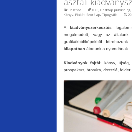
asztali kiadványs
y
Hasznos
DTP
,
Desktop publishing
,
Könyv
,
Plakát
,
Szórólap
,
Tipográfia
20
A
kiadványszerkesztés
fogalomr
megálmodott, vagy az általunk 
grafikákból/képekből létrehozu
állapotban
átadunk a nyomdának.
Kiadványok fajtái:
könyv, újság, 
prospektus, brosúra, dosszié, folder.