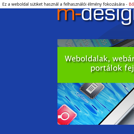
Letisztult, profi webdesign és DTP.
Ez a weboldal sütiket használ a felhasználói élmény fokozására -
Bő
M-Design Bék