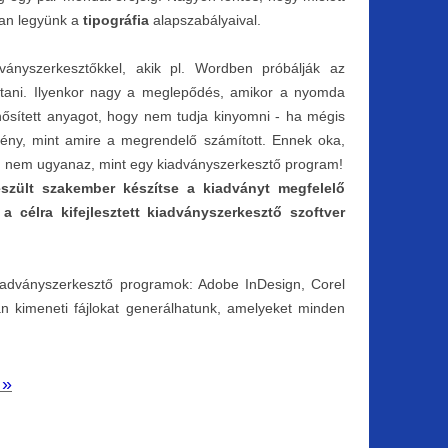
ban legyünk a
tipográfia
alapszabályaival.
adványszerkesztőkkel, akik pl. Wordben próbálják az
sítani. Ilyenkor nagy a meglepődés, amikor a nyomda
ősített anyagot, hogy nem tudja kinyomni - ha mégis
ény, mint amire a megrendelő számított. Ennek oka,
 nem ugyanaz, mint egy kiadványszerkesztő program!
észült szakember készítse a kiadványt megfelelő
a célra kifejlesztett kiadványszerkesztő szoftver
kiadványszerkesztő programok: Adobe InDesign, Corel
n kimeneti fájlokat generálhatunk, amelyeket minden
 »