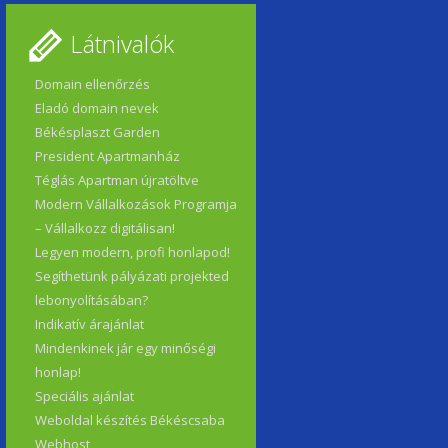
Látnivalók
Domain ellenőrzés
Eladó domain nevek
Békésplaszt Garden
President Apartmanház
Téglás Apartman újratöltve
Modern Vállalkozások Programja
– Vállalkozz digitálisan!
Legyen modern, profi honlapod!
Segíthetünk pályázati projekted
lebonyolításában?
Indikatív árajánlat
Mindenkinek jár egy minőségi
honlap!
Speciális ajánlat
Weboldal készítés Békéscsaba
Webhost