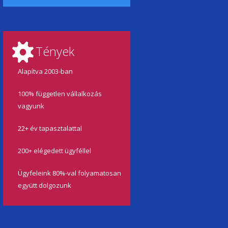
Tények
Alapítva 2003-ban
100% független vállalkozás
vagyunk
22+ év tapasztalattal
200+ elégedett ügyféllel
Ügyfeleink 80%-val folyamatosan
együtt dolgozunk