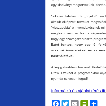
egy kiadványt megtervezünk, tisztá
Sokszor találkozunk „önjelölt” ki
általuk elképzelt terveket megvaló
"visszadobja" a nyomdakésznek min
megteszi, nem az lesz a végeredm
hogy egy szövegszerkesztő program
Ezért fontos, hogy egy jól felk
szakmai ismeretekkel és az erre 
használatával.
A leggyakrabban használt tördelő/
Draw. Ezekből a programokból olya
nyomda szívesen fogad!
Információ és ajánlatkérés itt
F
T
E
Pr
S