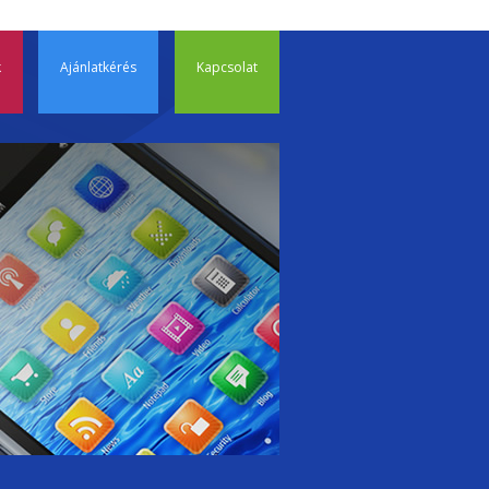
p to content
TP, tárhely
k
Ajánlatkérés
Kapcsolat