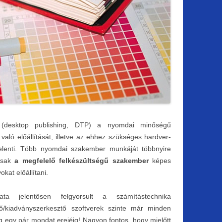
desktop publishing, DTP) a nyomdai minőségű
aló előállítását, illetve az ehhez szükséges hardver-
jelenti. Több nyomdai szakember munkáját többnyire
 csak
a megfelelő felkészültségű szakember
képes
at előállítani.
ta jelentősen felgyorsult a számítástechnika
lő/kiadványszerkesztő szoftverek szinte már minden
meg egy pár mondat erejéig! Nagyon fontos, hogy mielőtt