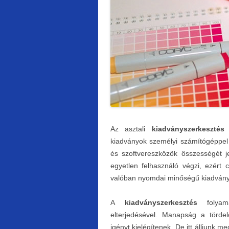
Az asztali
kiadványszerkesztés
(
kiadványok személyi számítógéppel v
és szoftvereszközök összességét 
egyetlen felhasználó végzi, ezért
valóban nyomdai minőségű kiadványok
A
kiadványszerkesztés
folyama
elterjedésével. Manapság a törde
igényt kielégítenek. De itt álljunk 