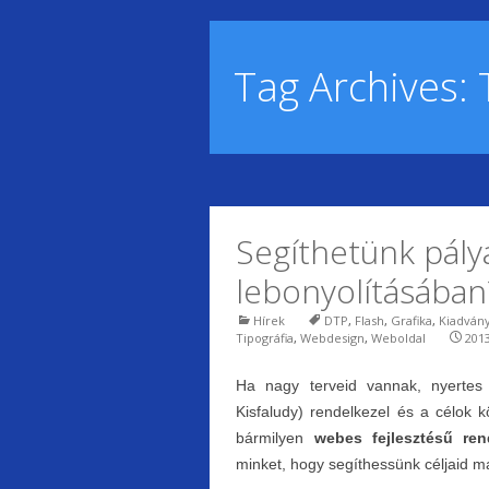
Tag Archives:
Segíthetünk pály
lebonyolításában
Hírek
DTP
,
Flash
,
Grafika
,
Kiadván
Tipográfia
,
Webdesign
,
Weboldal
2013
Ha nagy terveid vannak, nyerte
Kisfaludy) rendelkezel és a célok 
bármilyen
webes fejlesztésű ren
minket, hogy segíthessünk céljaid 