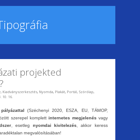
Tipográfia
ázati projekted
?
y
,
Kiadványszerkesztés
,
Nyomda
,
Plakát
,
Portál
,
Szórólap
,
. 10. 16.
s
pályázattal
(Széchenyi 2020, ESZA, EU, TÁMOP,
között szerepel komplett
internetes megjelenés
vagy
dszer
, esetleg
nyomdai kivitelezés
, akkor keress
maradéktalan megvalósításában!