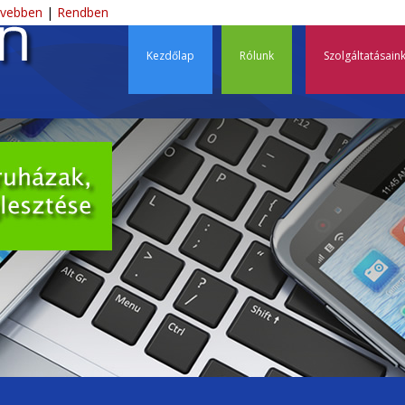
Ski
vebben
|
Rendben
éscsaba – Webdesign, D
Kezdőlap
Rólunk
Szolgáltatásain