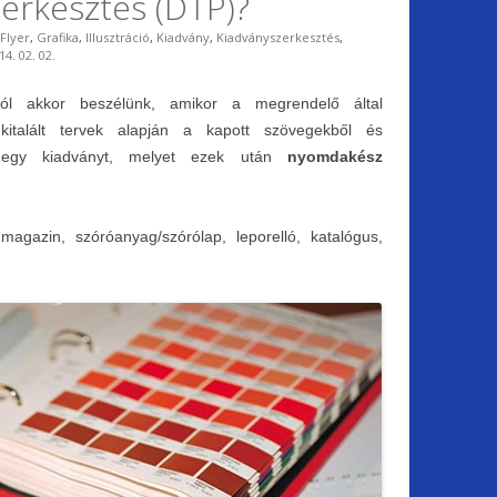
zerkesztés (DTP)?
Flyer
,
Grafika
,
Illusztráció
,
Kiadvány
,
Kiadványszerkesztés
,
14. 02. 02.
ól akkor beszélünk, amikor a megrendelő által
kitalált tervek alapján a kapott szövegekből és
nk egy kiadványt, melyet ezek után
nyomdakész
magazin, szóróanyag/szórólap, leporelló, katalógus,