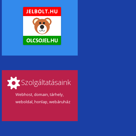
Szolgáltatásaink
Webhost, domain, tárhely,
weboldal, honlap, webáruház