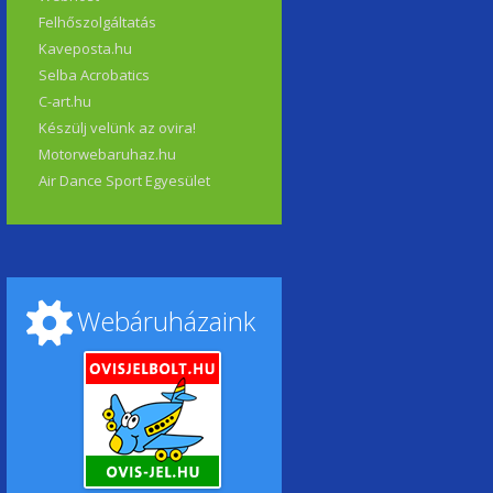
Felhőszolgáltatás
Kaveposta.hu
Selba Acrobatics
C-art.hu
Készülj velünk az ovira!
Motorwebaruhaz.hu
Air Dance Sport Egyesület
Webáruházaink