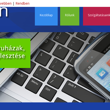
Ski
vebben
|
Rendben
éscsaba – Webdesign, D
Kezdőlap
Rólunk
Szolgáltatásain