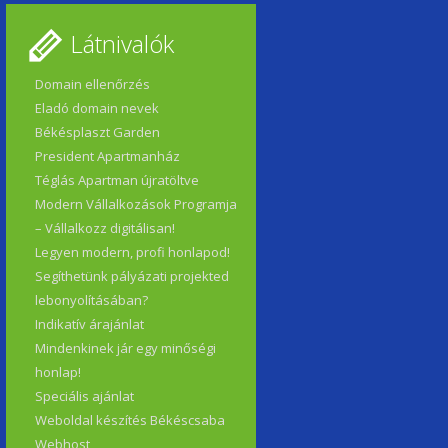
Látnivalók
Domain ellenőrzés
Eladó domain nevek
Békésplaszt Garden
President Apartmanház
Téglás Apartman újratöltve
Modern Vállalkozások Programja
– Vállalkozz digitálisan!
Legyen modern, profi honlapod!
Segíthetünk pályázati projekted
lebonyolításában?
Indikatív árajánlat
Mindenkinek jár egy minőségi
honlap!
Speciális ajánlat
Weboldal készítés Békéscsaba
Webhost