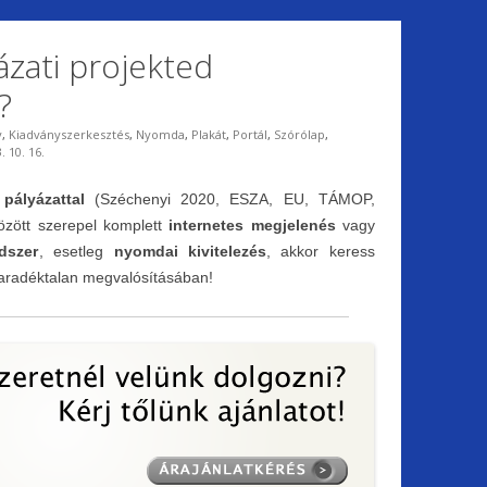
ázati projekted
?
y
,
Kiadványszerkesztés
,
Nyomda
,
Plakát
,
Portál
,
Szórólap
,
. 10. 16.
s
pályázattal
(Széchenyi 2020, ESZA, EU, TÁMOP,
között szerepel komplett
internetes megjelenés
vagy
dszer
, esetleg
nyomdai kivitelezés
, akkor keress
maradéktalan megvalósításában!