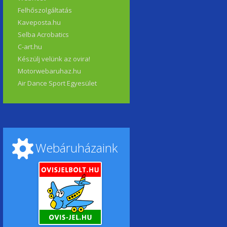
Felhőszolgáltatás
Kaveposta.hu
Selba Acrobatics
C-art.hu
Készülj velünk az ovira!
Motorwebaruhaz.hu
Air Dance Sport Egyesület
Webáruházaink