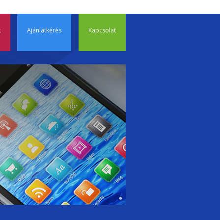
p to content
TP, tárhely
k
Ajánlatkérés
Kapcsolat