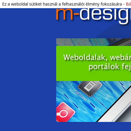
Letisztult, profi webdesign és DTP.
Ez a weboldal sütiket használ a felhasználói élmény fokozására -
Bő
M-Design Bék