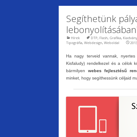
Segíthetünk pály
lebonyolításában
Hírek
DTP
,
Flash
,
Grafika
,
Kiadván
Tipográfia
,
Webdesign
,
Weboldal
2013
Ha nagy terveid vannak, nyerte
Kisfaludy) rendelkezel és a célok 
bármilyen
webes fejlesztésű ren
minket, hogy segíthessünk céljaid 