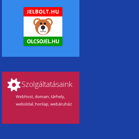
Szolgáltatásaink
Webhost, domain, tárhely,
weboldal, honlap, webáruház