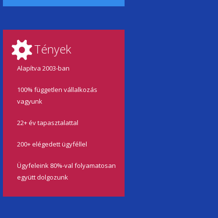
Tények
Alapítva 2003-ban
100% független vállalkozás
vagyunk
22+ év tapasztalattal
200+ elégedett ügyféllel
Ügyfeleink 80%-val folyamatosan
együtt dolgozunk