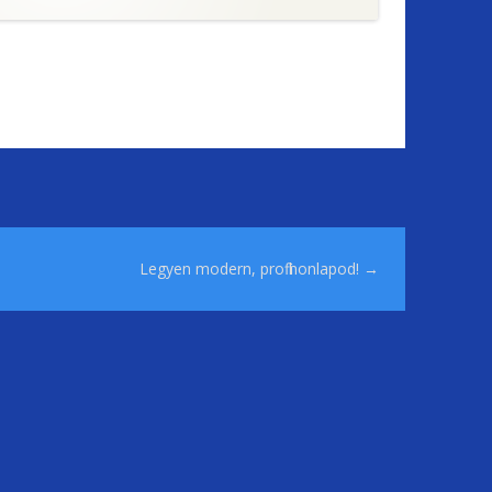
Legyen modern, profi honlapod!
→