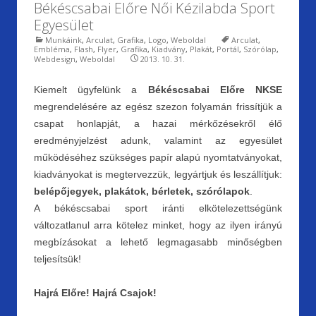
Békéscsabai Előre Női Kézilabda Sport
k
dl
Egyesület
y
Munkáink
,
Arculat
,
Grafika
,
Logo
,
Weboldal
Arculat
,
Embléma
,
Flash
,
Flyer
,
Grafika
,
Kiadvány
,
Plakát
,
Portál
,
Szórólap
,
Webdesign
,
Weboldal
2013. 10. 31.
Kiemelt ügyfelünk a
Békéscsabai Előre NKSE
megrendelésére az egész szezon folyamán frissítjük a
csapat honlapját, a hazai mérkőzésekről élő
eredményjelzést adunk, valamint az egyesület
működéséhez szükséges papír alapú nyomtatványokat,
kiadványokat is megtervezzük, legyártjuk és leszállítjuk:
belépőjegyek, plakátok, bérletek, szórólapok
.
A békéscsabai sport iránti elkötelezettségünk
változatlanul arra kötelez minket, hogy az ilyen irányú
megbízásokat a lehető legmagasabb minőségben
teljesítsük!
Hajrá Előre! Hajrá Csajok!