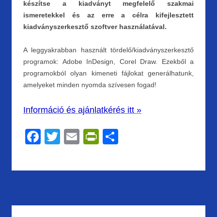
készítse a kiadványt megfelelő szakmai
ismeretekkel és az erre a célra kifejlesztett
kiadványszerkesztő szoftver használatával.
A leggyakrabban használt tördelő/kiadványszerkesztő
programok: Adobe InDesign, Corel Draw. Ezekből a
programokból olyan kimeneti fájlokat generálhatunk,
amelyeket minden nyomda szívesen fogad!
Információ és ajánlatkérés itt »
F
T
E
Pr
S
ac
w
m
in
h
e
itt
ai
tF
ar
b
er
l
ri
e
o
e
o
n