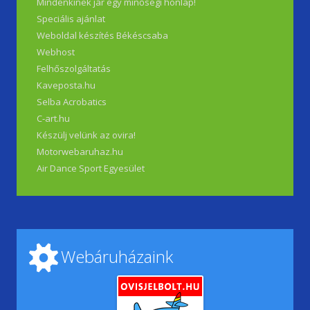
Mindenkinek jár egy minőségi honlap!
Speciális ajánlat
Weboldal készítés Békéscsaba
Webhost
Felhőszolgáltatás
Kaveposta.hu
Selba Acrobatics
C-art.hu
Készülj velünk az ovira!
Motorwebaruhaz.hu
Air Dance Sport Egyesület
Webáruházaink