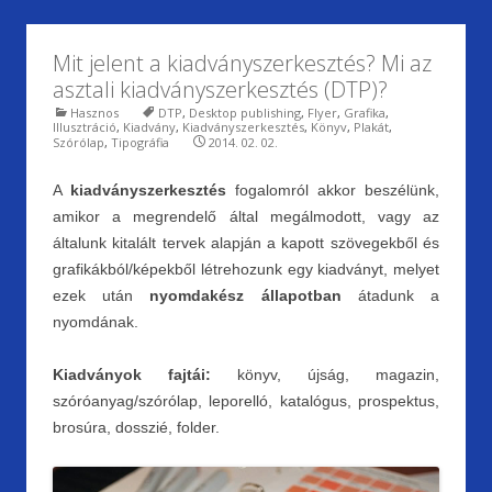
Mit jelent a kiadványszerkesztés? Mi az
asztali kiadványszerkesztés (DTP)?
Hasznos
DTP
,
Desktop publishing
,
Flyer
,
Grafika
,
Illusztráció
,
Kiadvány
,
Kiadványszerkesztés
,
Könyv
,
Plakát
,
Szórólap
,
Tipográfia
2014. 02. 02.
A
kiadványszerkesztés
fogalomról akkor beszélünk,
amikor a megrendelő által megálmodott, vagy az
általunk kitalált tervek alapján a kapott szövegekből és
grafikákból/képekből létrehozunk egy kiadványt, melyet
ezek után
nyomdakész állapotban
átadunk a
nyomdának.
Kiadványok fajtái:
könyv, újság, magazin,
szóróanyag/szórólap, leporelló, katalógus, prospektus,
brosúra, dosszié, folder.