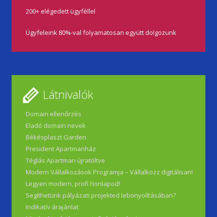
200+ elégedett ügyféllel
Ügyfeleink 80%-val folyamatosan együtt dolgozunk
Látnivalók
Domain ellenőrzés
Eladó domain nevek
Békésplaszt Garden
President Apartmanház
Téglás Apartman újratöltve
Modern Vállalkozások Programja – Vállalkozz digitálisan!
Legyen modern, profi honlapod!
Segíthetünk pályázati projekted lebonyolításában?
Indikatív árajánlat