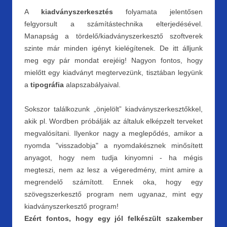
A
kiadványszerkesztés
folyamata jelentősen
felgyorsult a számítástechnika elterjedésével.
Manapság a tördelő/kiadványszerkesztő szoftverek
szinte már minden igényt kielégítenek. De itt álljunk
meg egy pár mondat erejéig! Nagyon fontos, hogy
mielőtt egy kiadványt megtervezünk, tisztában legyünk
a
tipográfia
alapszabályaival.
Sokszor találkozunk „önjelölt” kiadványszerkesztőkkel,
akik pl. Wordben próbálják az általuk elképzelt terveket
megvalósítani. Ilyenkor nagy a meglepődés, amikor a
nyomda "visszadobja" a nyomdakésznek minősített
anyagot, hogy nem tudja kinyomni - ha mégis
megteszi, nem az lesz a végeredmény, mint amire a
megrendelő számított. Ennek oka, hogy egy
szövegszerkesztő program nem ugyanaz, mint egy
kiadványszerkesztő program!
Ezért fontos, hogy egy jól felkészült szakember