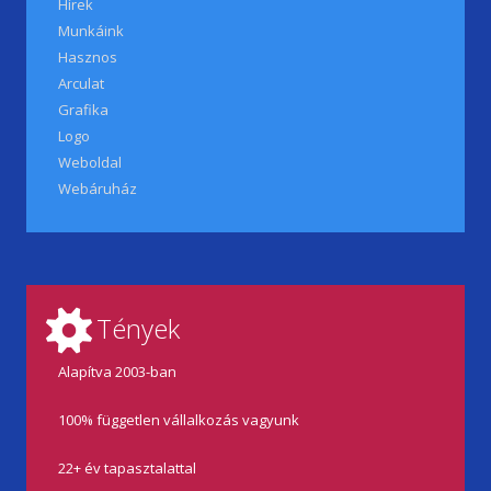
Hírek
Munkáink
Hasznos
Arculat
Grafika
Logo
Weboldal
Webáruház
Tények
Alapítva 2003-ban
100% független vállalkozás vagyunk
22+ év tapasztalattal