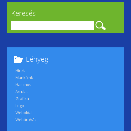
o
n
Keresés
k
dl
y
Keresés:
Lényeg
Hírek
Munkáink
Hasznos
Arculat
Grafika
Logo
Weboldal
Webáruház