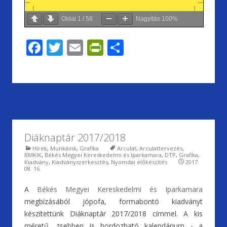
Oldal
1
/
58
Nagyítás
100%
F
T
E
Pr
S
ac
w
m
in
h
e
itt
ai
tF
ar
b
er
l
ri
e
o
e
o
n
Diáknaptár 2017/2018
k
dl
Hírek
,
Munkáink
,
Grafika
Arculat
,
Arculattervezés
,
y
BMKIK
,
Békés Megyei Kereskedelmi és Iparkamara
,
DTP
,
Grafika
,
Kiadvány
,
Kiadványszerkesztés
,
Nyomdai előkészítés
2017.
08. 16.
A
Békés Megyei Kereskedelmi és Iparkamara
megbízásából jópofa, formabontó kiadványt
készítettünk Diáknaptár 2017/2018 címmel. A kis
méretű, zsebben is hordozható kalendárium - a