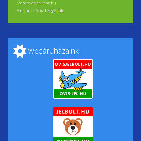
Motorwebaruhaz.hu
Air Dance Sport Egyesület
Webáruházaink