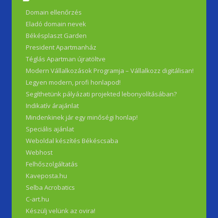
Domain ellenőrzés
Eladó domain nevek
Békésplaszt Garden
President Apartmanház
Téglás Apartman újratöltve
Modern Vállalkozások Programja – Vállalkozz digitálisan!
Legyen modern, profi honlapod!
Segíthetünk pályázati projekted lebonyolításában?
Indikatív árajánlat
Mindenkinek jár egy minőségi honlap!
Speciális ajánlat
Weboldal készítés Békéscsaba
Webhost
Felhőszolgáltatás
Kaveposta.hu
Selba Acrobatics
C-art.hu
Készülj velünk az ovira!