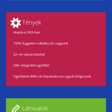
Tények
Alapítva 2003-ban
100% független vállalkozás vagyunk
22+ év tapasztalattal
200+ elégedett ügyféllel
Ügyfeleink 80%-val folyamatosan együtt dolgozunk
Látnivalók