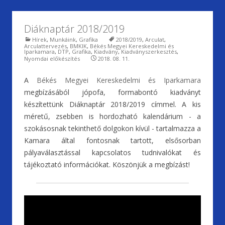
Diáknaptár 2018/2019
Hírek
,
Munkáink
,
Grafika
2018/2019
,
Arculat
,
Arculattervezés
,
BMKIK
,
Békés Megyei Kereskedelmi és
Iparkamara
,
DTP
,
Grafika
,
Kiadvány
,
Kiadványszerkesztés
,
Nyomdai előkészítés
2018. 08. 11.
A
Békés Megyei Kereskedelmi és Iparkamara
megbízásából jópofa, formabontó kiadványt
készítettünk Diáknaptár 2018/2019 címmel. A kis
méretű, zsebben is hordozható kalendárium - a
szokásosnak tekinthető dolgokon kívül - tartalmazza a
Kamara által fontosnak tartott, elsősorban
pályaválasztással kapcsolatos tudnivalókat és
tájékoztató információkat. Köszönjük a megbízást!