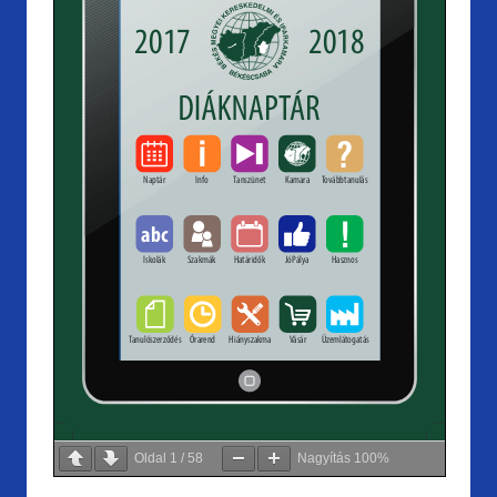
Oldal
1
/
58
Nagyítás
100%