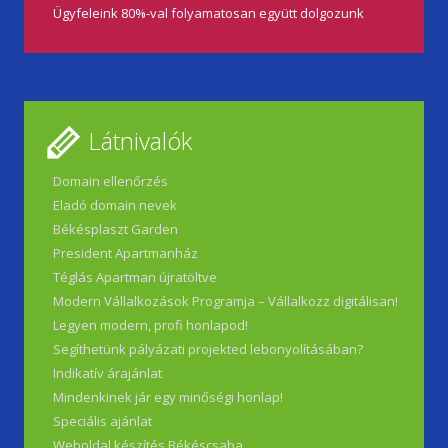
Ügyfeleink 80%-val folyamatosan együtt dolgozunk
Látnivalók
Domain ellenőrzés
Eladó domain nevek
Békésplaszt Garden
President Apartmanház
Téglás Apartman újratöltve
Modern Vállalkozások Programja – Vállalkozz digitálisan!
Legyen modern, profi honlapod!
Segíthetünk pályázati projekted lebonyolításában?
Indikatív árajánlat
Mindenkinek jár egy minőségi honlap!
Speciális ajánlat
Weboldal készítés Békéscsaba