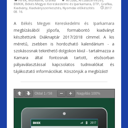
Hírek
,
Munkáink
,
Grafika
Arculat
,
Arculattervezés
,
y
BMKIK
,
Békés Megyei Kereskedelmi és Iparkamara
,
DTP
,
Grafika
,
Kiadvány
,
Kiadványszerkesztés
,
Nyomdai előkészítés
2017.
08. 16.
A
Békés Megyei Kereskedelmi és Iparkamara
megbízásából jópofa, formabontó kiadványt
készítettünk Diáknaptár 2017/2018 címmel. A kis
méretű, zsebben is hordozható kalendárium - a
szokásosnak tekinthető dolgokon kívül - tartalmazza a
Kamara által fontosnak tartott, elsősorban
pályaválasztással kapcsolatos tudnivalókat és
tájákoztató információkat. Köszönjük a megbízást!
Oldal
1
/
58
Nagyítás
100%