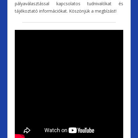
pályaválasztással kapcsolatos tudnivalókat és
tájékoztató információkat. Köszönjük a megbízást!