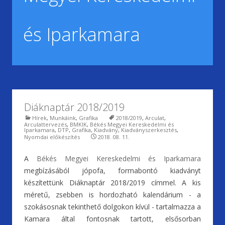
és Iparkamara
Diáknaptár 2018/2019
Hírek
,
Munkáink
,
Grafika
2018/2019
,
Arculat
,
Arculattervezés
,
BMKIK
,
Békés Megyei Kereskedelmi és
Iparkamara
,
DTP
,
Grafika
,
Kiadvány
,
Kiadványszerkesztés
,
Nyomdai előkészítés
2018. 08. 11.
A
Békés Megyei Kereskedelmi és Iparkamara
megbízásából jópofa, formabontó kiadványt
készítettünk Diáknaptár 2018/2019 címmel. A kis
méretű, zsebben is hordozható kalendárium - a
szokásosnak tekinthető dolgokon kívül - tartalmazza a
Kamara által fontosnak tartott, elsősorban