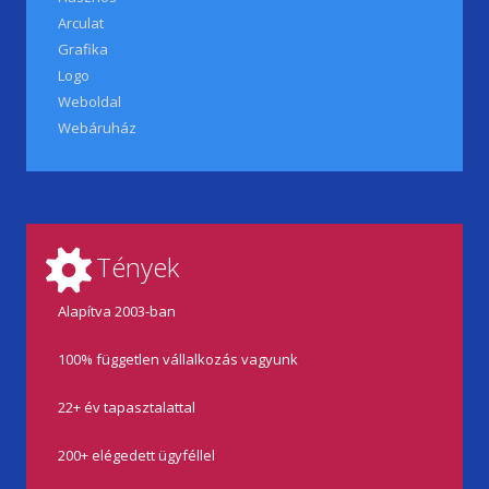
Arculat
Grafika
Logo
Weboldal
Webáruház
Tények
Alapítva 2003-ban
100% független vállalkozás vagyunk
22+ év tapasztalattal
200+ elégedett ügyféllel