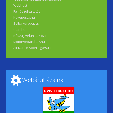
Webhost
Felhőszolgáltatás
Kaveposta.hu
Selba Acrobatics
C-art.hu
Készülj velünk az ovira!
Motorwebaruhaz.hu
Air Dance Sport Egyesület
Webáruházaink