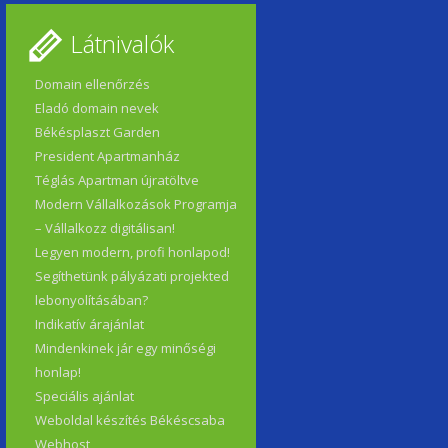
Látnivalók
Domain ellenőrzés
Eladó domain nevek
Békésplaszt Garden
President Apartmanház
Téglás Apartman újratöltve
Modern Vállalkozások Programja
– Vállalkozz digitálisan!
Legyen modern, profi honlapod!
Segíthetünk pályázati projekted
lebonyolításában?
Indikatív árajánlat
Mindenkinek jár egy minőségi
honlap!
Speciális ajánlat
Weboldal készítés Békéscsaba
Webhost