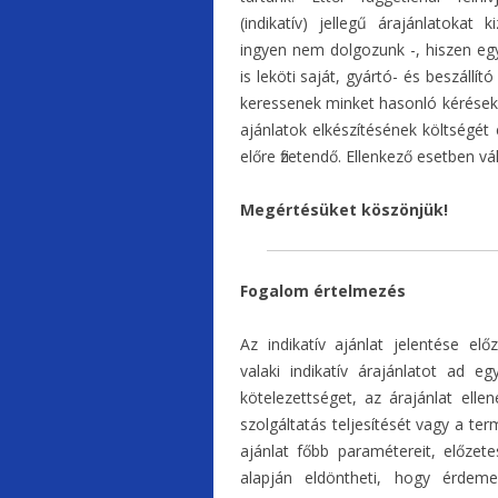
(indikatív) jellegű árajánlatokat 
ingyen nem dolgozunk -, hiszen egy-
is leköti saját, gyártó- és beszállí
keressenek minket hasonló kérésekke
ajánlatok elkészítésének költségé
előre fizetendő. Ellenkező esetben 
Megértésüket köszönjük!
Fogalom értelmezés
Az indikatív ajánlat jelentése el
valaki indikatív árajánlatot ad 
kötelezettséget, az árajánlat ell
szolgáltatás teljesítését vagy a ter
ajánlat főbb paramétereit, előzete
alapján eldöntheti, hogy érdeme