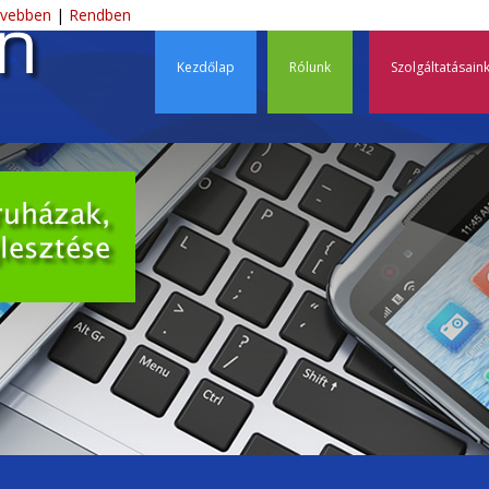
Ski
vebben
|
Rendben
éscsaba – Webdesign, D
Kezdőlap
Rólunk
Szolgáltatásain