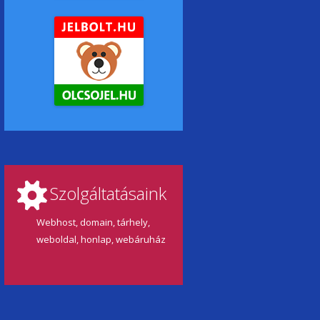
Szolgáltatásaink
Webhost, domain, tárhely,
weboldal, honlap, webáruház