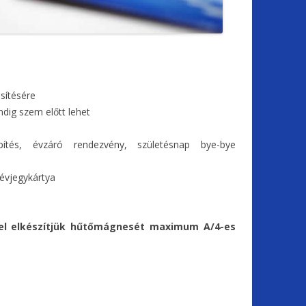
sítésére
dig szem előtt lehet
pítés, évzáró rendezvény, születésnap bye-bye
évjegykártya
vel elkészítjük hűtőmágnesét maximum A/4-es