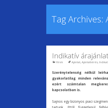
Tag Archives:
Indikatív árajánla
Hírek
Ajánlat
,
Ajánlatkérés
,
Indikat
Szerénytelenség nélkül leírh
gyakorlatilag minden releván
ezért számtalan megkeres
kapcsolatban is.
Sajnos egy bizonyos piaci szegmens
tartunk. Ettől függetlenül felhí