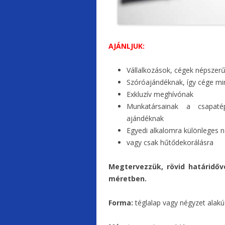
AJÁNLJUK:
Vállalkozások, cégek népszerű
Szóróajándéknak, így cége min
Exkluzív meghívónak
Munkatársainak a csapaté
ajándéknak
Egyedi alkalomra különleges n
vagy csak hűtődekorálásra
Megtervezzük, rövid határidő
méretben.
Forma:
téglalap vagy négyzet alakú