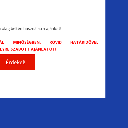
ólag beltéri használatra ajánlott!
ÁL MINŐSÉGBEN, RÖVID HATÁRIDŐVEL
LYRE SZABOTT AJÁNLATOT!
Érdekel!