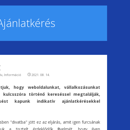
Ajánlatkérés
t
ív
,
Információ
2021. 08. 14.
atjuk, hogy weboldalunkat, vállalkozásunkat
s kulcsszóra történő kereséssel megtalálják,
ést kapunk indikatív ajánlatkérésekkel
ben "divatba" jött ez az eljárás, amit igen furcsának
vjuk a tisztelt érdeklődők figyelmét, hogy ilyen