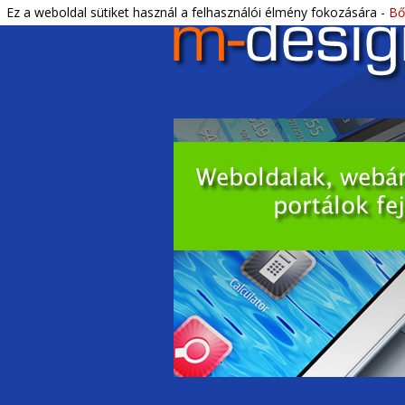
Letisztult, profi webdesign és DTP.
Ez a weboldal sütiket használ a felhasználói élmény fokozására -
Bő
M-Design Bék