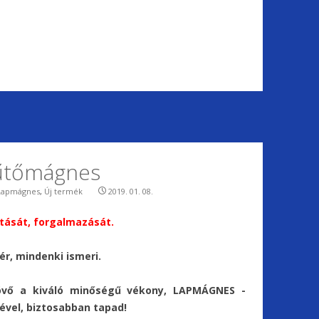
hűtőmágnes
Lapmágnes
,
Új termék
2019. 01. 08.
ását, forgalmazását.
r, mindenki ismeri.
vő a kiváló minőségű vékony, LAPMÁGNES -
tével, biztosabban tapad!