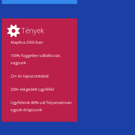
Tények
Alapítva 2003-ban
100% független vállalkozás
vagyunk
22+ év tapasztalattal
200+ elégedett ügyféllel
Ügyfeleink 80%-val folyamatosan
együtt dolgozunk