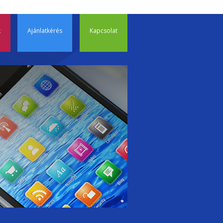
p to content
TP, tárhely
k
Ajánlatkérés
Kapcsolat