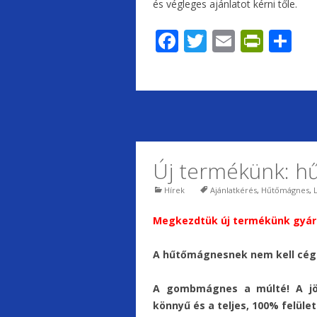
és végleges ajánlatot kérni tőle.
F
T
E
Pr
S
ac
w
m
in
h
e
itt
ai
tF
ar
b
er
l
ri
e
o
e
o
n
Új termékünk: 
k
dl
y
Hírek
Ajánlatkérés
,
Hűtőmágnes
,
Megkezdtük új termékünk gyárt
A hűtőmágnesnek nem kell cégé
A gombmágnes a múlté! A jö
könnyű és a teljes, 100% felüle