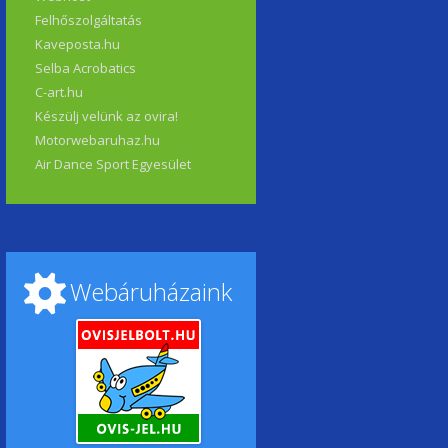
Felhőszolgáltatás
Kaveposta.hu
Selba Acrobatics
C-art.hu
Készülj velünk az ovira!
Motorwebaruhaz.hu
Air Dance Sport Egyesület
Webáruházaink