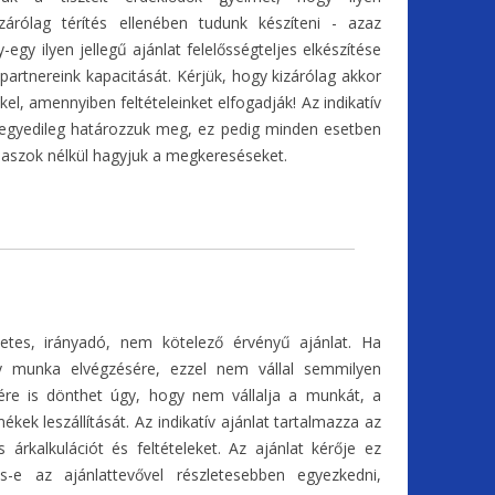
kizárólag térítés ellenében tudunk készíteni - azaz
egy ilyen jellegű ajánlat felelősségteljes elkészítése
tó partnereink kapacitását. Kérjük, hogy kizárólag akkor
l, amennyiben feltételeinket elfogadják! Az indikatív
t egyedileg határozzuk meg, ez pedig minden esetben
válaszok nélkül hagyjuk a megkereséseket.
őzetes, irányadó, nem kötelező érvényű ajánlat. Ha
egy munka elvégzésére, ezzel nem vállal semmilyen
enére is dönthet úgy, hogy nem vállalja a munkát, a
mékek leszállítását. Az indikatív ajánlat tartalmazza az
s árkalkulációt és feltételeket. Az ajánlat kérője ez
s-e az ajánlattevővel részletesebben egyezkedni,