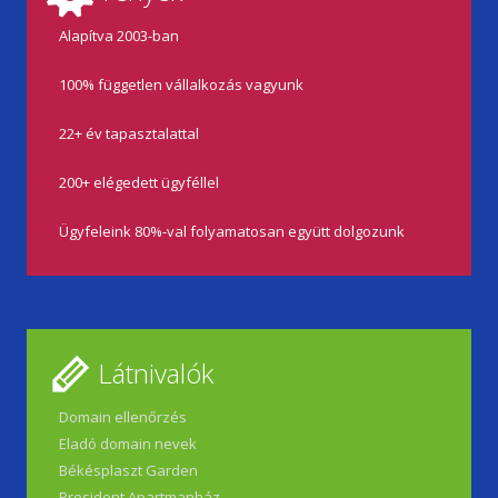
Alapítva 2003-ban
100% független vállalkozás vagyunk
22+ év tapasztalattal
200+ elégedett ügyféllel
Ügyfeleink 80%-val folyamatosan együtt dolgozunk
Látnivalók
Domain ellenőrzés
Eladó domain nevek
Békésplaszt Garden
President Apartmanház