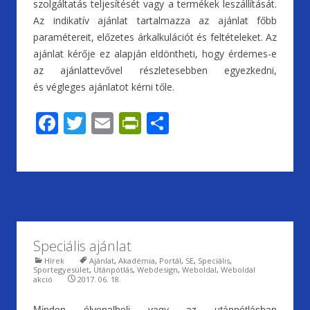
szolgáltatás teljesítését vagy a termékek leszállítását.
Az indikatív ajánlat tartalmazza az ajánlat főbb
paramétereit, előzetes árkalkulációt és feltételeket. Az
ajánlat kérője ez alapján eldöntheti, hogy érdemes-e
az ajánlattevővel részletesebben egyezkedni,
és végleges ajánlatot kérni tőle.
F
T
E
Pr
S
ac
w
m
in
h
e
itt
ai
tF
ar
b
er
l
ri
e
o
e
o
n
Speciális ajánlat
k
dl
Hírek
Ajánlat
,
Akadémia
,
Portál
,
SE
,
Speciális
,
y
Sportegyesület
,
Utánpótlás
,
Webdesign
,
Weboldal
,
Weboldal
akció
2017. 06. 18.
Minden élvonalbeli vagy az utánpótlásban