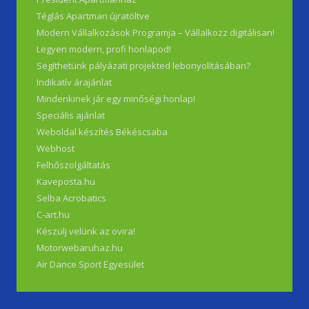
Téglás Apartman újratöltve
Modern Vállalkozások Programja – Vállalkozz digitálisan!
Legyen modern, profi honlapod!
Segíthetünk pályázati projekted lebonyolításában?
Indikatív árajánlat
Mindenkinek jár egy minőségi honlap!
Speciális ajánlat
Weboldal készítés Békéscsaba
Webhost
Felhőszolgáltatás
Kaveposta.hu
Selba Acrobatics
C-art.hu
Készülj velünk az ovira!
Motorwebaruhaz.hu
Air Dance Sport Egyesület