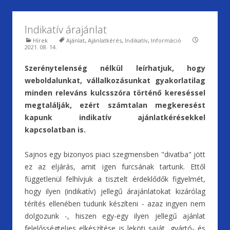
Indikatív árajánlat
Hírek
Ajánlat
,
Ajánlatkérés
,
Indikatív
,
Információ
2021. 08. 14.
Szerénytelenség nélkül leírhatjuk, hogy
weboldalunkat, vállalkozásunkat gyakorlatilag
minden releváns kulcsszóra történő kereséssel
megtalálják, ezért számtalan megkeresést
kapunk indikatív ajánlatkérésekkel
kapcsolatban is.
Sajnos egy bizonyos piaci szegmensben "divatba" jött
ez az eljárás, amit igen furcsának tartunk. Ettől
függetlenül felhívjuk a tisztelt érdeklődők figyelmét,
hogy ilyen (indikatív) jellegű árajánlatokat kizárólag
térítés ellenében tudunk készíteni - azaz ingyen nem
dolgozunk -, hiszen egy-egy ilyen jellegű ajánlat
felelősségteljes elkészítése is leköti saját, gyártó- és