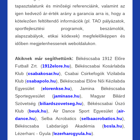
tapasztalatunk és minőségi referenciáink, valamint az
igen kedvező ár-érték arány a garancia arra is, hogy a
kötelezően feltöltendő információk (pl. TAO pályázatok,
sportfejlesztési programok, beszámolók,
alapszabályok, etikai kódexek) megfelelőképpen és
időben megjelenhessenek weboldalukon.
Akiknek már segíthettünk:
Békéscsaba 1912 Előre
Futball Zrt. (
1912elore.hu
), Békéscsabai Kosárlabda
Klub (
csabakosar.hu
), Csabai Csirkefogók Vízilabda
Klub (
csabapolo.hu
), Békéscsabai Előre Női Kézilabda
Egyesület (
elorenkse.hu
), Jamina Békéscsaba
Sportegyesület (
jaminase.hu
), Magyar Biliárd
Szövetség (
biliardszovetseg.hu
), Békéscsabai Úszó
Klub (
beuk.hu
), Air Dance Sport Egyesület (
air-
dance.hu
), Selba Acrobatics (
selbaacrobatics.hu
),
Békéscsaba Labdarúgó Akadémia (
bcsla.hu
),
Lézerharc - Gyula (
lezerharcgyula.hu
).