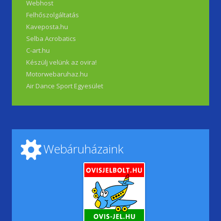
Webhost
Felhőszolgáltatás
Kaveposta.hu
Selba Acrobatics
C-art.hu
Készülj velünk az ovira!
Motorwebaruhaz.hu
Air Dance Sport Egyesület
Webáruházaink