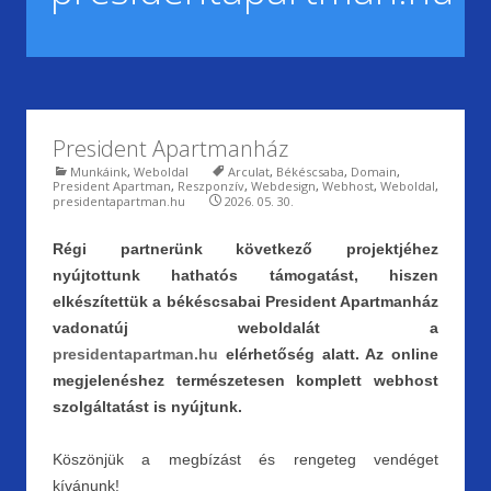
President Apartmanház
Munkáink
,
Weboldal
Arculat
,
Békéscsaba
,
Domain
,
President Apartman
,
Reszponzív
,
Webdesign
,
Webhost
,
Weboldal
,
presidentapartman.hu
2026. 05. 30.
Régi partnerünk következő projektjéhez
nyújtottunk hathatós támogatást, hiszen
elkészítettük a békéscsabai President Apartmanház
vadonatúj weboldalát a
presidentapartman.hu
elérhetőség alatt. Az online
megjelenéshez természetesen komplett webhost
szolgáltatást is nyújtunk.
Köszönjük a megbízást és rengeteg vendéget
kívánunk!