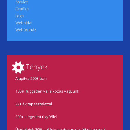
Arculat
Grafika
Logo
Weboldal
Webáruház
Tények
Alapítva 2003-ban
100% független vállalkozás vagyunk
22+ év tapasztalattal
200+ elégedett ügyféllel
Ügyfeleink 80%-val folyamatosan együtt dolgozunk