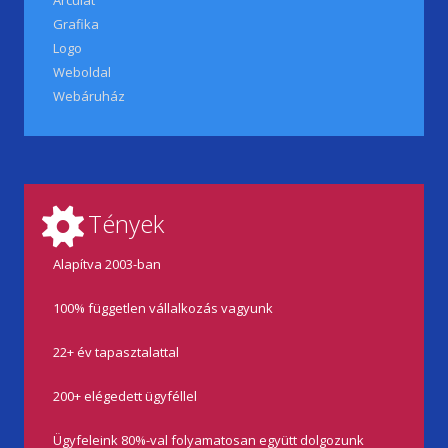
Arculat
Grafika
Logo
Weboldal
Webáruház
Tények
Alapítva 2003-ban
100% független vállalkozás vagyunk
22+ év tapasztalattal
200+ elégedett ügyféllel
Ügyfeleink 80%-val folyamatosan együtt dolgozunk