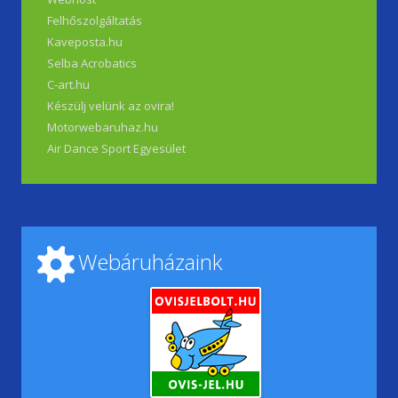
Felhőszolgáltatás
Kaveposta.hu
Selba Acrobatics
C-art.hu
Készülj velünk az ovira!
Motorwebaruhaz.hu
Air Dance Sport Egyesület
Webáruházaink