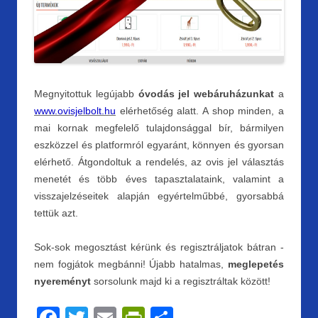
Megnyitottuk legújabb
óvodás jel webáruházunkat
a
www.ovisjelbolt.hu
elérhetőség alatt. A shop minden, a
mai kornak megfelelő tulajdonsággal bír, bármilyen
eszközzel és platformról egyaránt, könnyen és gyorsan
elérhető. Átgondoltuk a rendelés, az ovis jel választás
menetét és több éves tapasztalataink, valamint a
visszajelzéseitek alapján egyértelműbbé, gyorsabbá
tettük azt.
Sok-sok megosztást kérünk és regisztráljatok bátran -
nem fogjátok megbánni! Újabb hatalmas,
meglepetés
nyereményt
sorsolunk majd ki a regisztráltak között!
F
T
E
Pr
S