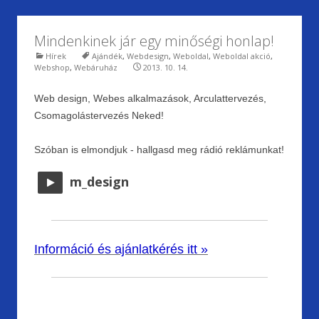
Mindenkinek jár egy minőségi honlap!
Hírek
Ajándék
,
Webdesign
,
Weboldal
,
Weboldal akció
,
Webshop
,
Webáruház
2013. 10. 14.
Web design, Webes alkalmazások, Arculattervezés,
Csomagolástervezés Neked!
Szóban is elmondjuk - hallgasd meg rádió reklámunkat!
m_design
Információ és ajánlatkérés itt »