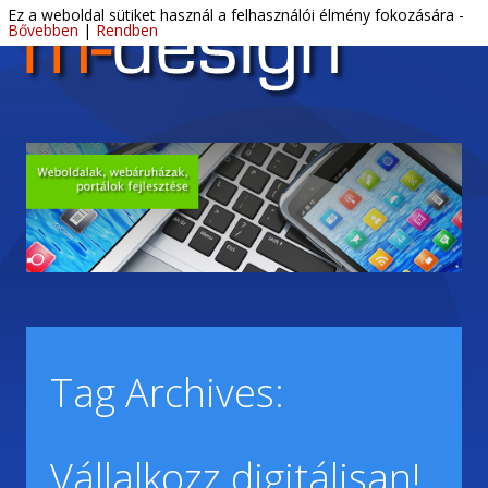
Ski
M-Design Békéscsaba – Webdesign,
Letisztult, profi webdesign és DTP.
Ez a weboldal sütiket használ a felhasználói élmény fokozására -
Menu
con
Bővebben
|
Rendben
DTP, tárhely
Tag Archives:
Vállalkozz digitálisan!