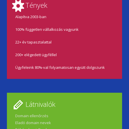
Tények
Alapítva 2003-ban
100% független vállalkozás vagyunk
22+ év tapasztalattal
200+ elégedett ügyféllel
Ügyfeleink 80%-val folyamatosan együtt dolgozunk
Látnivalók
Domain ellenőrzés
Eladó domain nevek