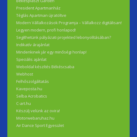
Békésplaszt Garden
President Apartmanház
Téglás Apartman újratöltve
Modern Vállalkozások Programja – Vállalkozz digitálisan!
Legyen modern, profi honlapod!
Segíthetünk pályázati projekted lebonyolításában?
Indikatív árajánlat
Mindenkinek jár egy minőségi honlap!
Speciális ajánlat
Weboldal készítés Békéscsaba
Webhost
Felhőszolgáltatás
Kaveposta.hu
Selba Acrobatics
C-art.hu
Készülj velünk az ovira!
Motorwebaruhaz.hu
Air Dance Sport Egyesület