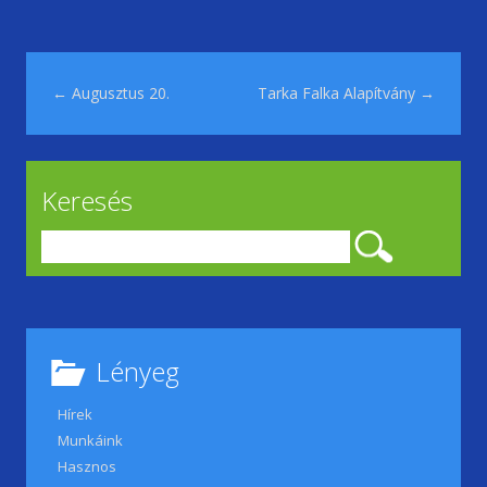
b
er
l
ri
e
o
e
o
n
Post navigation
←
Augusztus 20.
k
dl
Tarka Falka Alapítvány
→
y
Keresés
Keresés:
Lényeg
Hírek
Munkáink
Hasznos