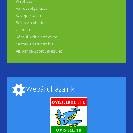
Webhost
Felhőszolgáltatás
Kaveposta.hu
Selba Acrobatics
C-art.hu
Készülj velünk az ovira!
Motorwebaruhaz.hu
Air Dance Sport Egyesület
Webáruházaink