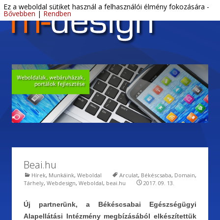
Ski
M-Design Békéscsaba – Webdesign,
Letisztult, profi webdesign és DTP.
Ez a weboldal sütiket használ a felhasználói élmény fokozására -
Menu
con
Bővebben
|
Rendben
DTP, tárhely
Beai.hu
Hírek
,
Munkáink
,
Weboldal
Arculat
,
Békéscsaba
,
Domain
,
Tárhely
,
Webdesign
,
Weboldal
,
beai.hu
2017. 09. 13.
Új partnerünk, a Békéscsabai Egészségügyi
Alapellátási Intézmény megbízásából elkészítettük