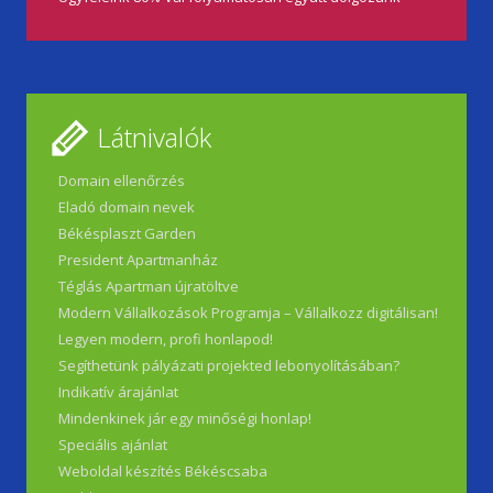
Látnivalók
Domain ellenőrzés
Eladó domain nevek
Békésplaszt Garden
President Apartmanház
Téglás Apartman újratöltve
Modern Vállalkozások Programja – Vállalkozz digitálisan!
Legyen modern, profi honlapod!
Segíthetünk pályázati projekted lebonyolításában?
Indikatív árajánlat
Mindenkinek jár egy minőségi honlap!
Speciális ajánlat
Weboldal készítés Békéscsaba