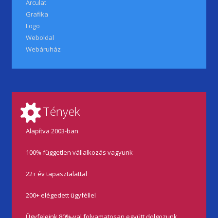
Arculat
Grafika
Logo
Weboldal
Webáruház
Tények
Alapítva 2003-ban
100% független vállalkozás vagyunk
22+ év tapasztalattal
200+ elégedett ügyféllel
Ügyfeleink 80%-val folyamatosan együtt dolgozunk