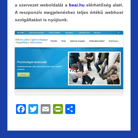
a szervezet weboldalát a
beai.hu
elérhetőség alatt.
A reszponzív megjelenéshez teljes értékű webhost
szolgáltatást is nyújtunk.
F
T
E
Pr
S
ac
w
m
in
h
e
itt
ai
tF
ar